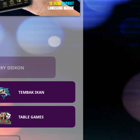
RY DISKON
TEMBAK IKAN
TABLE GAMES