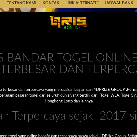
69,661
lupxxx
TENTANG KAMI
KONTAK
LINK ALTERNATIF
JADWAL BANK
95,248
Putxxx
2,500,312
Unixxx
50,533
Annxxx
150,615
Jhoxxx
200,778
Adoxxx
96,320
Sucxxx
 BANDAR TOGEL ONLINE -
152,773
Alaxxx
 TERBESAR DAN TERPERC
500,000
Lasxxx
49,188
Edgxxx
97,333
hokxxx
o terbesar dan terpercaya yang merupakan bagian dari 4DPRIZE GROUP .Permaina
59,200
Rogxxx
am pasaran togel dari seluruh dunia yang terdiri dari : Togel WLA, Togel Sing
,Hongkong Lotto dan lainnya.
70,259
Boyxxx
 dan Terpercaya sejak 201
50,320
valxxx
50,431
Zhuxxx
100,335
DEVxxx
 agen togel yang paling bonafit dan terpercaya hanya ada di 4DPrize Group. Se