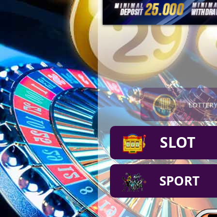
LOTTERY
SLOT
SPORT